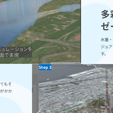
多
ゼ
水量・
ジュア
す。
Step 3
てもそ
がかか