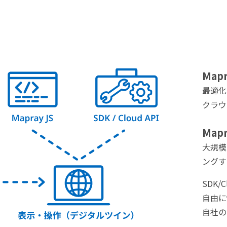
Mapr
最適化
クラウ
Mapr
大規模
ングす
SDK
自由に
自社の