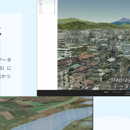
ス
群データ
GB）に
速かつ