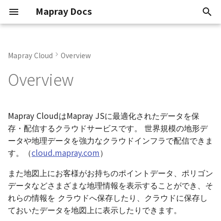
Mapray Docs
検
索
Mapray Cloud
Overview
Conventions
2D Dataset
API Key
Scene
Getting Started
mapray
Core Viewer
Input File Format
Mapray Cloud API につ
0.9.6
を
Overview
初
Known Issues
3D Dataset
Organization token
Mapray Cloud API の利用
API Reference
maprayui
Standard Viewer
API に対する認証
Current
期
Attribution
Point Cloud Dataset
User token
Guides
Basics
データセットの操作
Mapray CloudはMapray JSに最適化されたデータを保
化
存・配信するクラウドサービスです。 世界規模の地形デ
System Requirements
Building Dataset
Examples
Entities
Organization の操作
ータや地理データを強力なクラウドインフラで配信できま
す。（
cloud.mapray.com
）
Software Types
DEM Dataset
Tiles and Layers
また地図上にお客様がお持ちのポイントデータ、ポリゴン
データなどさまざまな地理情報を表示することができ、そ
Vector Tiles Dataset
Loaders
れらの情報を クラウドへ保存したり、クラウドに保存し
ておいたデータを地図上に表示したりできます。
Limitations
Mapray Cloud Datasets