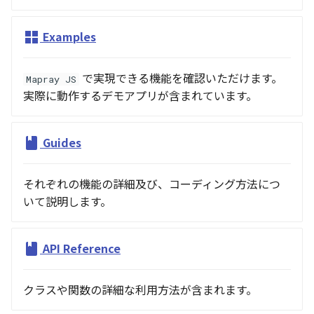
Atmosphere and
Pointcloud
Imagery
Examples
Universe
Scenes
Objects
Animation
で実現できる機能を確認いただけます。
Mapray JS
Vectile
Pointcloud
実際に動作するデモアプリが含まれています。
Attribution
Scenes
Guides
Vectile
それぞれの機能の詳細及び、コーディング方法につ
いて説明します。
API Reference
クラスや関数の詳細な利用方法が含まれます。