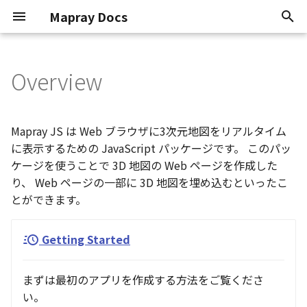
Mapray Docs
検
索
Overview
Conventions
mapray
Core Viewer
Overview
0.9.6
Classes
Classes
Render Callback
Update Frame
Basic Calculations
TextEntity
Point Cloud
GeoJSON
2D Dataset
Atmosphere
Basics
Animation
Animation
2D Dataset
API Key
Scene
を
初
Known Issues
maprayui
Standard Viewer
Getting Started
Current
Enumerations
Namespaces
Camera Control
Mouse Opertion
Coordinate System
PinEntity
Building
3D Dataset
Sun
KFLinearCurve
Atmosphere
Atmosphere
3D Dataset
Organization token
Mapray Cloud API の利用
Mapray JS は Web ブラウザに3次元地図をリアルタイム
期
に表示するための JavaScript パッケージです。 このパッ
Attribution
Basics
Managing Datasets
Interfaces
Camera Control
Tile Coordinates
ImageIconEntity
Vector Tiles
Scene
Moon
KFStepCurve
Camera
Camera
Point Cloud Dataset
User token
ケージを使うことで 3D 地図の Web ページを作成した
化
り、 Web ページの一部に 3D 地図を埋め込むといったこ
System Requirements
Entities
Organization
Namespaces
Camera Animation
Programming Model
MarkerLineEntity
Image Layer
Star
KFQuatLinearCurve
Entities
Dem
Building Dataset
とができます。
Software Types
Tiles and Layers
Tokens
Type aliases
URL Hash
Getting Position
PathEntity
DEM Layer
Night Layer
ComboVectorCurve
Getting started
Entities
DEM Dataset
Getting Started
Loaders
Advanced Use Cases
PolygonEntity
Contour Layer
Cloud
Custom Curve
Imagery
Getting started
Vector Tiles Dataset
まずは最初のアプリを作成する方法をご覧くださ
Mapray Cloud Datasets
Cloud API Reference
ModelEntity
Pole
EasyBindingBlock
Objects
Heightmap
Limitations
い。