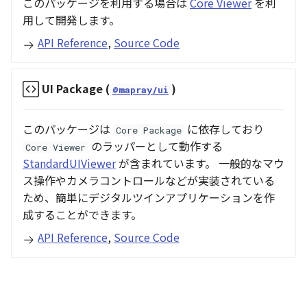
このパッケージを利用する場合は
Core Viewer
を利
用して開発します。
Pointcloud
Imagery
API Reference
,
Source Code
Scenes
Objects
UI Package (
)
Vectile
Pointcloud
@mapray/ui
Scenes
このパッケージは
に依存しており
Core Package
のラッパーとして動作する
Core Viewer
Vectile
StandardUIViewer
が含まれています。 一般的なマウ
ス操作やカメラコントロールなどが実装されている
ため、簡単にデジタルツインアプリケーションを作
成することができます。
API Reference
,
Source Code