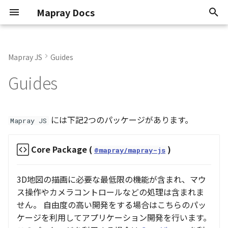
Mapray Docs
検
索
Mapray JS
Guides
Conventions
mapray
Render Callback
Update Frame
Basic Calculations
TextEntity
Point Cloud
GeoJSON
2D Dataset
Atmosphere
Basics
Overview
0.9.6
Classes
Classes
Coordinate System
Use Opendata
Original Provider
How to stack Layers
Point Geometry
Animation
Animation
2D Dataset
API Key
Scene
を
Guides
初
Known Issues
maprayui
Camera Control
Mouse Opertion
Coordinate System
PinEntity
Building
3D Dataset
Sun
KFLinearCurve
Getting Started
Current
Enumerations
Namespaces
Customize Styles
Flat DEM Provider
LineString Geometry
Atmosphere
Atmosphere
3D Dataset
Organization token
Mapray Cloud API の利用
期
Attribution
Camera Control
Tile Coordinates
ImageIconEntity
Vector Tiles
Scene
Moon
KFStepCurve
Managing Datasets
Interfaces
Quality and Performance
Polygon Geometry
Camera
Camera
Point Cloud Dataset
User token
には下記2つのパッケージがあります。
Mapray JS
化
System Requirements
Camera Animation
Programming Model
MarkerLineEntity
Image Layer
Star
KFQuatLinearCurve
Organization
Namespaces
Entities
Dem
Building Dataset
Core Package (
)
@mapray/mapray-js
Software Types
URL Hash
Getting Position
PathEntity
DEM Layer
Night Layer
ComboVectorCurve
Tokens
Type aliases
Getting started
Entities
DEM Dataset
3D地図の描画に必要な最低限の機能が含まれ、マウ
ス操作やカメラコントロールなどの処理は含まれま
PolygonEntity
Contour Layer
Cloud
Custom Curve
Advanced Use Cases
Imagery
Getting started
Vector Tiles Dataset
せん。 自由度の高い開発をする場合はこちらのパッ
ケージを利用してアプリケーション開発を行います。
ModelEntity
Pole
EasyBindingBlock
Cloud API Reference
Objects
Heightmap
Limitations