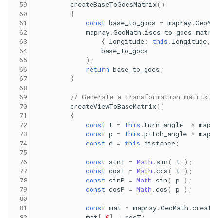
 59
createBaseToGocsMatrix
()
 60
{
 61
const
base_to_gocs
=
mapray
.
GeoMa
 62
mapray
.
GeoMath
.
iscs_to_gocs_matri
 63
{
longitude
:
this
.
longitude
,
 64
base_to_gocs
 65
);
 66
return
base_to_gocs
;
 67
}
 68
 69
// Generate a transformation matrix f
 70
createViewToBaseMatrix
()
 71
{
 72
const
t
=
this
.
turn_angle
*
mapr
 73
const
p
=
this
.
pitch_angle
*
mapr
 74
const
d
=
this
.
distance
;
 75
 76
const
sinT
=
Math
.
sin
(
t
);
 77
const
cosT
=
Math
.
cos
(
t
);
 78
const
sinP
=
Math
.
sin
(
p
);
 79
const
cosP
=
Math
.
cos
(
p
);
 80
 81
const
mat
=
mapray
.
GeoMath
.
create
 82
mat
[
0
]
=
cosT
;