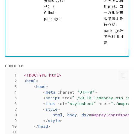
要問い合わ
キュアに利
せ） /
用可能。ロ
Github
ーカル配布
packages
版で説明を
行うが、
package版
でも利用可
能
CDN 0.9.6
  1
<!DOCTYPE html>
  2
<
html
>
  3
<
head
>
  4
<
meta
charset
=
"UTF-8"
>
  5
<
script
src
=
"./v0.10.1/mapray.min.js"
  6
<
link
rel
=
"stylesheet"
href
=
"./mapray
  7
<
style
>
  8
html
,
body
,
div
#
mapray-container
  9
</
style
>
 10
</
head
>
 11