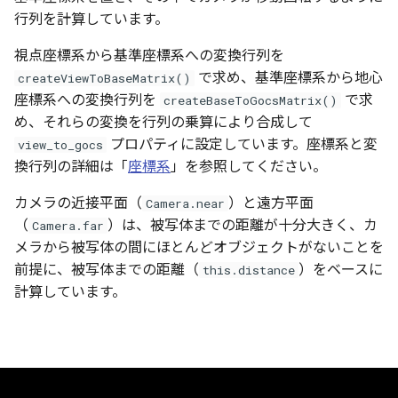
行列を計算しています。
視点座標系から基準座標系への変換行列を
で求め、基準座標系から地心
createViewToBaseMatrix()
座標系への変換行列を
で求
createBaseToGocsMatrix()
め、それらの変換を行列の乗算により合成して
プロパティに設定しています。座標系と変
view_to_gocs
換行列の詳細は「
座標系
」を参照してください。
カメラの近接平面（
）と遠方平面
Camera.near
（
）は、被写体までの距離が十分大きく、カ
Camera.far
メラから被写体の間にほとんどオブジェクトがないことを
前提に、被写体までの距離（
）をベースに
this.distance
計算しています。