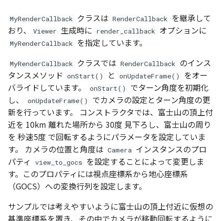
クラスは
を継承して
MyRenderCallback
RenderCallback
おり、
生成時に
オプションに
Viewer
render_callback
を指定しています。
MyRenderCallback
クラスでは
のインス
MyRenderCallback
RenderCallback
タンスメソッド
と
をオー
onStart()
onUpdateFrame()
バライドしています。
でターン角度を初期化
onStart()
し、
でカメラの設定とターン角度の更
onUpdateFrame()
新を行っています。 コンストラクタでは、富士山の頂上付
近を 10km 離れた場所から 30度 見下ろし、富士山の周り
を 秒速5度 で回転するようにパラメータを設定していま
す。 カメラの位置と角度は
インスタンスのプロ
Camera
パティ
を設定することによって変更しま
view_to_gocs
す。このプロパティには視点座標系から地心座標系
（GOCS）への変換行列を設定します。
サンプルでは考えやすいように富士山の頂上付近に仮想の
基準座標系を置き、その中でカメラが移動回転するように