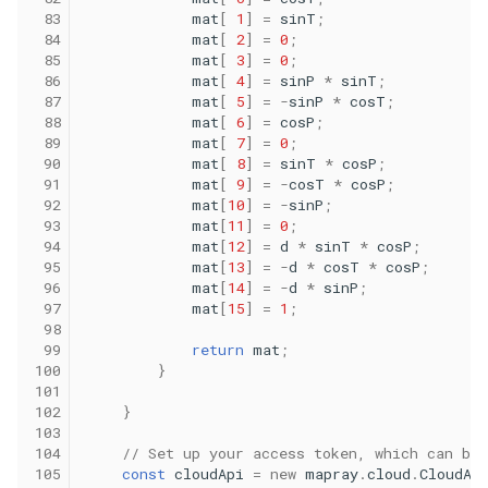
 83
mat
[
1
]
=
sinT
;
 84
mat
[
2
]
=
0
;
 85
mat
[
3
]
=
0
;
 86
mat
[
4
]
=
sinP
*
sinT
;
 87
mat
[
5
]
=
-
sinP
*
cosT
;
 88
mat
[
6
]
=
cosP
;
 89
mat
[
7
]
=
0
;
 90
mat
[
8
]
=
sinT
*
cosP
;
 91
mat
[
9
]
=
-
cosT
*
cosP
;
 92
mat
[
10
]
=
-
sinP
;
 93
mat
[
11
]
=
0
;
 94
mat
[
12
]
=
d
*
sinT
*
cosP
;
 95
mat
[
13
]
=
-
d
*
cosT
*
cosP
;
 96
mat
[
14
]
=
-
d
*
sinP
;
 97
mat
[
15
]
=
1
;
 98
 99
return
mat
;
100
}
101
102
}
103
104
// Set up your access token, which can be 
105
const
cloudApi
=
new
mapray
.
cloud
.
CloudAp