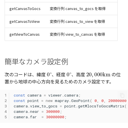
getCanvasToGocs
変換行列 canvas_to_gocs を取得
getCanvasToView
変換行列 canvas_to_view を取得
getViewToCanvas
変換行列 view_to_canvas を取得
簡単なカメラ設定例
0
∘
0
∘
20
,
000
km
次のコードは、緯度
、経度
、高度
の位
置から地球の中心方向を見るためのカメラ設定です。
1
const
camera
=
viewer
.
camera
;
2
const
point
=
new
mapray
.
GeoPoint
(
0
,
0
,
20000000
3
camera
.
view_to_gocs
=
point
.
getMlocsToGocsMatrix
(
4
camera
.
near
=
300000
;
5
camera
.
far
=
30000000
;