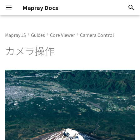
Mapray Docs
検
索
Mapray JS
Guides
Core Viewer
Camera Control
Conventions
mapray
Update Frame
Basic Calculations
TextEntity
Point Cloud
GeoJSON
2D Dataset
Atmosphere
Basics
Overview
0.9.6
Classes
Classes
Coordinate System
Use Opendata
Original Provider
How to stack Layers
Point Geometry
Animation
Animation
2D Dataset
API Key
Scene
を
カメラ操作
初
Known Issues
maprayui
Mouse Opertion
Coordinate System
PinEntity
Building
3D Dataset
Sun
KFLinearCurve
Getting Started
Current
Enumerations
Namespaces
Customize Styles
Flat DEM Provider
LineString Geometry
Atmosphere
Atmosphere
3D Dataset
Organization token
Mapray Cloud API の利用
期
Attribution
Camera Control
Tile Coordinates
ImageIconEntity
Vector Tiles
Scene
Moon
KFStepCurve
Managing Datasets
Interfaces
Quality and Performance
Polygon Geometry
Camera
Camera
Point Cloud Dataset
User token
化
System Requirements
Camera Animation
Programming Model
MarkerLineEntity
Image Layer
Star
KFQuatLinearCurve
Organization
Namespaces
Entities
Dem
Building Dataset
Software Types
URL Hash
Getting Position
PathEntity
DEM Layer
Night Layer
ComboVectorCurve
Tokens
Type aliases
Getting started
Entities
DEM Dataset
PolygonEntity
Contour Layer
Cloud
Custom Curve
Advanced Use Cases
Imagery
Getting started
Vector Tiles Dataset
ModelEntity
Pole
EasyBindingBlock
Cloud API Reference
Objects
Heightmap
Limitations