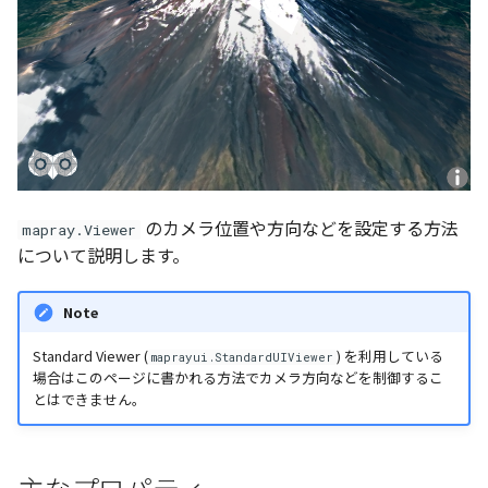
Pointcloud
Imagery
Scenes
Objects
Vectile
Pointcloud
Scenes
のカメラ位置や方向などを設定する方法
mapray.Viewer
Vectile
について説明します。
Note
Standard Viewer (
) を利用している
maprayui.StandardUIViewer
場合はこのページに書かれる方法でカメラ方向などを制御するこ
とはできません。
主なプロパティ