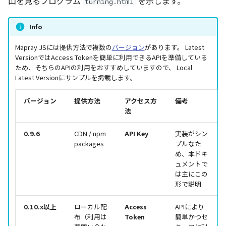
山を見るプログラム
を示します。
turning.html
Info
Mapray JSには提供方法で複数の
バージョン
があります。 Latest
VersionではAccess Tokenを簡単に利用できるAPIを準備している
ため、そちらのAPIの利用をおすすめしていますので、 Local
Latest Versionにサンプルを掲載します。
バージョン
提供方法
アクセス方
備考
法
0.9.6
CDN / npm
API Key
実装がシン
packages
プルなた
め、本ドキ
ュメントで
は主にこの
形で説明
0.10.x以上
ローカル配
Access
APIにより
布（利用は
Token
簡単かつセ