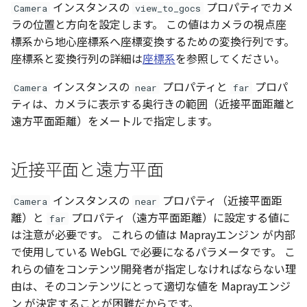
インスタンスの
プロパティでカメ
Camera
view_to_gocs
ラの位置と方向を設定します。 この値はカメラの視点座
標系から地心座標系へ座標変換するための変換行列です。
座標系と変換行列の詳細は
座標系
を参照してください。
インスタンスの
プロパティと
プロパ
Camera
near
far
ティは、カメラに表示する奥行きの範囲（近接平面距離と
遠方平面距離）をメートルで指定します。
近接平面と遠方平面
インスタンスの
プロパティ（近接平面距
Camera
near
離）と
プロパティ（遠方平面距離）に設定する値に
far
は注意が必要です。 これらの値は Maprayエンジン が内部
で使用している WebGL で必要になるパラメータです。 こ
れらの値をコンテンツ開発者が指定しなければならない理
由は、そのコンテンツにとって適切な値を Maprayエンジ
ン が決定することが困難だからです。