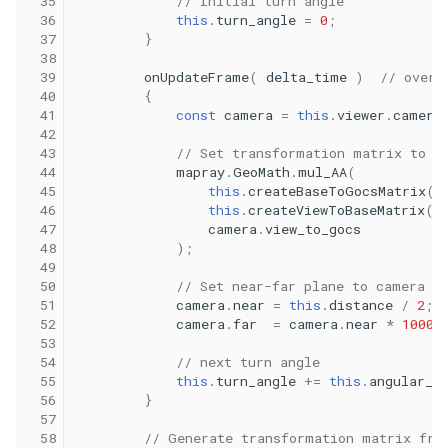
 35
// Initial turn angle
 36
this
.
turn_angle
=
0
;
 37
}
 38
 39
onUpdateFrame
(
delta_time
)
// overr
 40
{
 41
const
camera
=
this
.
viewer
.
camera
 42
 43
// Set transformation matrix to c
 44
mapray
.
GeoMath
.
mul_AA
(
 45
this
.
createBaseToGocsMatrix
()
 46
this
.
createViewToBaseMatrix
()
 47
camera
.
view_to_gocs
 48
);
 49
 50
// Set near-far plane to camera
 51
camera
.
near
=
this
.
distance
/
2
;
 52
camera
.
far
=
camera
.
near
*
1000
;
 53
 54
// next turn angle
 55
this
.
turn_angle
+=
this
.
angular_v
 56
}
 57
 58
// Generate transformation matrix fro