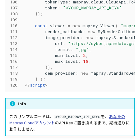
106
tokenType
:
mapray
.
cloud
.
CloudApi
.
Toke
107
token
:
"<YOUR_MAPRAY_API_KEY>"
108
});
109
110
const
viewer
=
new
mapray
.
Viewer
(
"mapray
111
render_callback
:
new
MyRenderCallback
112
image_provider
:
new
mapray
.
StandardIm
113
url
:
"https://cyberjapandata.gsi.
114
format
:
"jpg"
,
115
min_level
:
2
,
116
max_level
:
18
,
117
}),
118
dem_provider
:
new
mapray
.
StandardDemP
119
}
);
120
</
script
>
Info
このサンプルコードは、
を、
あなたの
<YOUR_MAPRAY_API_KEY>
Mapray Cloudアカウント
のAPI Keyに置き換えるまで、期待通りに
動作しません。