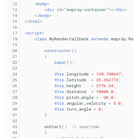
 12
<
body
>
 13
<
div
id
=
"mapray-container"
></
div
>
 14
</
body
>
 15
</
html
>
 16
 17
<
script
>
 18
class
MyRenderCallback
extends
mapray
.
Ren
 19
 20
constructor
()
 21
{
 22
super
();
 23
 24
this
.
longitude
=
138.730647
;
 25
this
.
latitude
=
35.362773
;
 26
this
.
height
=
3776.24
;
 27
this
.
distance
=
10000.0
;
 28
this
.
pitch_angle
=
-
30.0
;
 29
this
.
angular_velocity
=
5.0
;
 30
this
.
turn_angle
=
0
;
 31
}
 32
 33
onStart
()
// override
 34
{