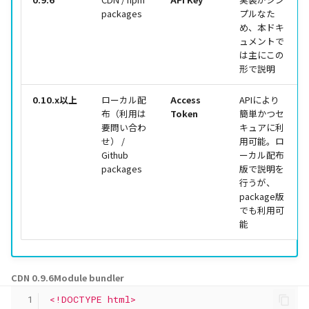
packages
プルなた
め、本ドキ
ュメントで
は主にこの
形で説明
0.10.x以上
ローカル配
Access
APIにより
布（利用は
Token
簡単かつセ
要問い合わ
キュアに利
せ） /
用可能。ロ
Github
ーカル配布
packages
版で説明を
行うが、
package版
でも利用可
能
CDN 0.9.6
Module bundler
 1
<!DOCTYPE html>