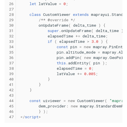
26
let
latValue
=
0
;
27
28
class
CustomViewer
extends
maprayui
.
Standa
29
/** @override */
30
onUpdateFrame
(
delta_time
)
{
31
super
.
onUpdateFrame
(
delta_time
);
32
elapsedTime
+=
delta_time
;
33
if
(
elapsedTime
>
3.0
)
{
34
const
pin
=
new
mapray
.
PinEnti
35
pin
.
altitude_mode
=
mapray
.
Alt
36
pin
.
addPin
(
new
mapray
.
GeoPoin
37
this
.
addEntity
(
pin
);
38
elapsedTime
=
0
;
39
latValue
+=
0.005
;
40
}
41
}
42
}
43
44
const
uiviewer
=
new
CustomViewer
(
"mapray
45
dem_provider
:
new
mapray
.
StandardDemPr
46
}
);
47
</
script
>