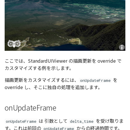
Pointcloud
Imagery
Scenes
Objects
Vectile
Pointcloud
Scenes
ここでは、StandardUIViewer の描画更新を override で
Vectile
カスタマイズする例を示します。
描画更新をカスタマイズするには、
を
onUpdateFrame
override し、そこに独自の処理を追加します。
onUpdateFrame
は 引数として
を受け取りま
onUpdateFrame
delta_time
す。これは前回の
からの経過時間です。
onUpdateFrame