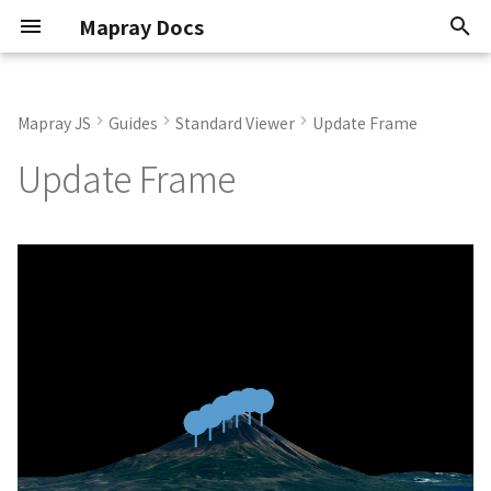
Mapray Docs
検
索
Mapray JS
Guides
Standard Viewer
Update Frame
Conventions
mapray
Render Callback
Basic Calculations
TextEntity
Point Cloud
GeoJSON
2D Dataset
Atmosphere
Basics
Overview
0.9.6
Classes
Classes
Coordinate System
Use Opendata
Original Provider
How to stack Layers
Point Geometry
Animation
Animation
2D Dataset
API Key
Scene
を
Update Frame
初
Known Issues
maprayui
Camera Control
Coordinate System
PinEntity
Building
3D Dataset
Sun
KFLinearCurve
Getting Started
Current
Enumerations
Namespaces
Customize Styles
Flat DEM Provider
LineString Geometry
Atmosphere
Atmosphere
3D Dataset
Organization token
Mapray Cloud API の利用
期
Attribution
Tile Coordinates
ImageIconEntity
Vector Tiles
Scene
Moon
KFStepCurve
Managing Datasets
Interfaces
Quality and Performance
Polygon Geometry
Camera
Camera
Point Cloud Dataset
User token
化
System Requirements
Programming Model
MarkerLineEntity
Image Layer
Star
KFQuatLinearCurve
Organization
Namespaces
Entities
Dem
Building Dataset
Software Types
Getting Position
PathEntity
DEM Layer
Night Layer
ComboVectorCurve
Tokens
Type aliases
Getting started
Entities
DEM Dataset
PolygonEntity
Contour Layer
Cloud
Custom Curve
Advanced Use Cases
Imagery
Getting started
Vector Tiles Dataset
ModelEntity
Pole
EasyBindingBlock
Cloud API Reference
Objects
Heightmap
Limitations