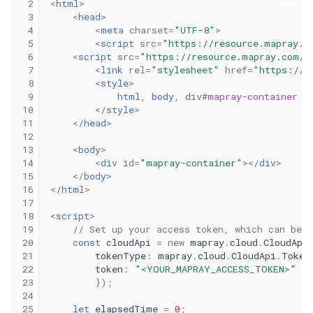
 2
<
html
>
 3
<
head
>
 4
<
meta
charset
=
"UTF-8"
>
 5
<
script
src
=
"https://resource.mapray.c
 6
<
script
src
=
"https://resource.mapray.com/u
 7
<
link
rel
=
"stylesheet"
href
=
"https://r
 8
<
style
>
 9
html
,
body
,
div
#
mapray-container
{
10
</
style
>
11
</
head
>
12
13
<
body
>
14
<
div
id
=
"mapray-container"
></
div
>
15
</
body
>
16
</
html
>
17
18
<
script
>
19
// Set up your access token, which can be c
20
const
cloudApi
=
new
mapray
.
cloud
.
CloudApi
21
tokenType
:
mapray
.
cloud
.
CloudApi
.
Token
22
token
:
"<YOUR_MAPRAY_ACCESS_TOKEN>"
23
});
24
25
let
elapsedTime
=
0
;