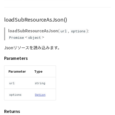
loadSubResourceAsJson()
loadSubResourceAsJson
(
,
):
url
options
<
>
Promise
object
Jsonリソースを読み込みます。
Parameters
Parameter
Type
url
string
options
Option
Returns