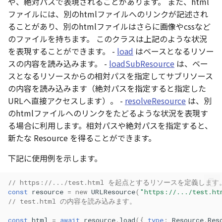
や、絶対パスで表現されることがあります。 また、html
ファイルには、別のhtmlファイルへのリンクが記述され
AttributionController
Atmosphere and
load()
Pointcloud
Imagery
ることがあり、別のhtmlファイルはさらに画像やcssなど
Universe
のファイルを持ちます。 このクラスは上記のような状況
Attributions
loadAsBinary()
Scenes
Objects
を表現することができます。 -
load
はベースとなるリソー
Animation
スの内容を読み込みます。 -
loadSubResource
は、ベー
B3dProvider
loadAsImage()
Vectile
Pointcloud
Attribution
スとなるリソースからの相対パスを指定してサブリソース
Camera
の内容を読み込みます（絶対パスを指定すると指定した
loadAsJson()
Scenes
URLへ直接アクセスします）。 -
resolveResource
は、別
Capture
loadAsText()
Vectile
のhtmlファイルへのリンクをたどるような状況を表現す
る場合に利用します。相対パスや絶対パスを指定すると、
CloudVisualizer
loadSubResource()
新たな Resource を得ることができます。
下記に使用例を示します。
Color
loadSubResourceAsBinary()
// https://.../test.html を起点とするリソースを定義します
Colormap
loadSubResourceAsImage()
const
resource
=
new
URLResource
(
"https://.../test.ht
// test.html の内容を読み込みます。
ContainerController
loadSubResourceAsJson()
const
html
=
await
resource
.
load
({
type
:
Resource
.
Res