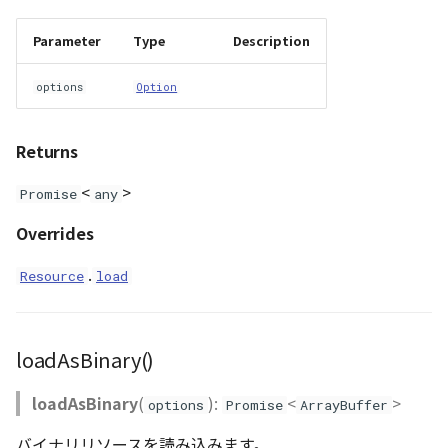
Parameter
Type
Description
Scene
options
Option
SceneLoader
StandardB3dProvider
Returns
StandardDemProvider
<
>
Promise
any
Overrides
StandardImageProvider
.
Resource
load
StandardPointCloudProvider
SunVisualizer
loadAsBinary()
TextEntity
loadAsBinary
(
):
<
>
options
Promise
ArrayBuffer
Viewer
バイナリリソースを読み込みます。