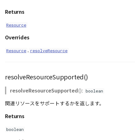
Returns
Resource
Overrides
.
Resource
resolveResource
resolveResourceSupported()
resolveResourceSupported
():
boolean
関連リソースをサポートするかを返します。
Returns
boolean