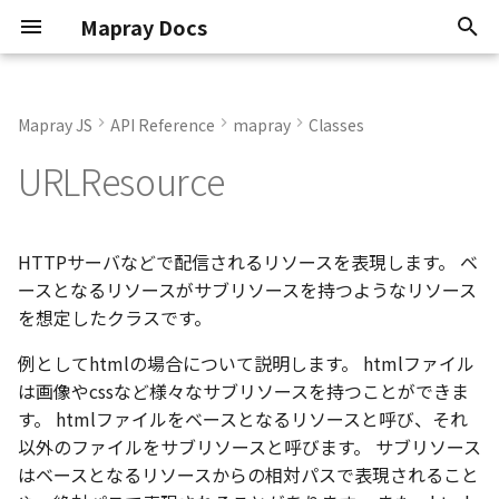
Mapray Docs
検
索
Mapray JS
API Reference
mapray
Classes
Conventions
Extends
AltitudeMode
OJson
AbstractLineEntity
GeoPointData
Classes
Core Viewer
Overview
0.9.6
Interfaces
Classes
Classes
Classes
Enumerations
Interfaces
Interfaces
Interfaces
Type aliases
Functions
Interfaces
Enumerations
Functions
Interfaces
Enumerations
Interfaces
Interfaces
Interfaces
Enumerations
Enumerations
Classes
Enumerations
Classes
Enumerations
Interfaces
Functions
Interfaces
Type aliases
Interfaces
Classes
Enumerations
Classes
Enumerations
Enumerations
Interfaces
Interfaces
Classes
Interfaces
Classes
Classes
Classes
Interfaces
Classes
Interfaces
Enumerations
Enumerations
Enumerations
Enumerations
Enumerations
Enumerations
Classes
Enumerations
Interfaces
Classes
Classes
Classes
Classes
Interfaces
Classes
Classes
Interfaces
Interfaces
Classes
Classes
Classes
StandardUIViewer
StandardUIViewer
Render Callback
Update Frame
Basic Calculations
TextEntity
Point Cloud
GeoJSON
2D Dataset
Atmosphere
Basics
Animation
Animation
2D Dataset
API Key
Scene
を
URLResource
初
Known Issues
Constructors
CredentialMode
RequestCanceller()
AbstractPointEntity
Json
Namespaces
Standard Viewer
Getting Started
Current
Interfaces
Enumerations
Interfaces
Variables
Interfaces
Type aliases
Interfaces
Interfaces
Functions
Interfaces
Interfaces
Functions
Variables
Interfaces
Functions
Interfaces
Interfaces
Functions
Interfaces
Interfaces
Interfaces
Enumerations
Functions
Interfaces
Interfaces
Interfaces
Enumerations
Functions
Variables
Interfaces
Interfaces
Enumerations
Interfaces
Interfaces
Enumerations
Namespaces
Namespaces
Namespaces
Camera Control
Mouse Opertion
Coordinate System
PinEntity
Building
3D Dataset
Sun
KFLinearCurve
Atmosphere
Atmosphere
3D Dataset
Organization token
Mapray Cloud API の利用
期
Attribution
RequestResult<T>
AbstractPolygonEntity
Matrix
Basics
Managing Datasets
new URLResource()
Type aliases
Interfaces
Type aliases
Variables
Interfaces
Type aliases
Interfaces
Variables
Interfaces
Type aliases
Interfaces
Type aliases
Type aliases
Interfaces
Interfaces
Interfaces
Interfaces
Variables
Interfaces
Type aliases
Interfaces
Camera Control
Tile Coordinates
ImageIconEntity
Vector Tiles
Scene
Moon
KFStepCurve
Camera
Camera
Point Cloud Dataset
User token
HTTPサーバなどで配信されるリソースを表現します。 ベ
化
ースとなるリソースがサブリソースを持つようなリソース
System Requirements
Accessors
Vector2
Entities
Organization
AbstractRastermapPolygonEntity
Type aliases
Type aliases
Type aliases
Type aliases
Variables
Type aliases
Variables
Variables
Camera Animation
Programming Model
MarkerLineEntity
Image Layer
Star
KFQuatLinearCurve
Entities
Dem
Building Dataset
を想定したクラスです。
例としてhtmlの場合について説明します。 htmlファイル
Software Types
Vector3
Tiles and Layers
Tokens
url
AbstractRastermapTilesPolygonEntity
Variables
Variables
URL Hash
Getting Position
PathEntity
DEM Layer
Night Layer
ComboVectorCurve
Getting started
Entities
DEM Dataset
は画像やcssなど様々なサブリソースを持つことができま
す。 htmlファイルをベースとなるリソースと呼び、それ
Methods
Atmosphere
Vector4
Loaders
Advanced Use Cases
PolygonEntity
Contour Layer
Cloud
Custom Curve
Imagery
Getting started
Vector Tiles Dataset
以外のファイルをサブリソースと呼びます。 サブリソース
はベースとなるリソースからの相対パスで表現されること
Attribution
ViewToAlignGOCS
Mapray Cloud Datasets
Cloud API Reference
cancel()
ModelEntity
Pole
EasyBindingBlock
Objects
Heightmap
Limitations