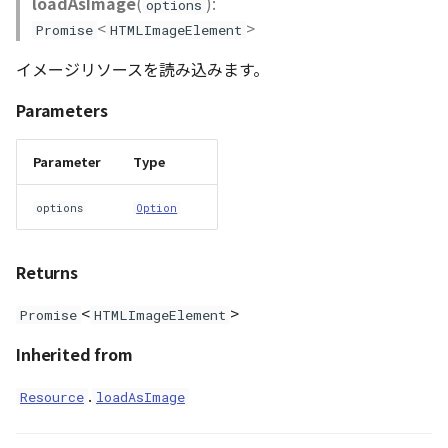
loadAsImage
(
):
options
<
>
Promise
HTMLImageElement
イメージリソースを読み込みます。
Parameters
Parameter
Type
options
Option
Returns
<
>
Promise
HTMLImageElement
Inherited from
.
Resource
loadAsImage