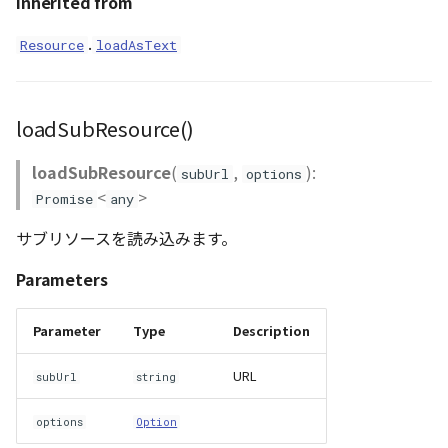
Inherited from
.
Resource
loadAsText
loadSubResource()
loadSubResource
(
,
):
subUrl
options
<
>
Promise
any
サブリソースを読み込みます。
Parameters
Parameter
Type
Description
URL
subUrl
string
options
Option