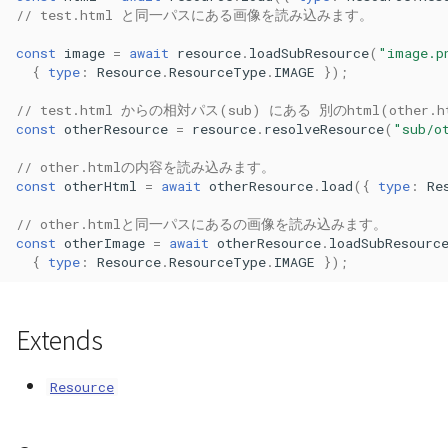
// test.html と同一パスにある画像を読み込みます。
ContourLayer
loadSubResourceAsText()
const
image
=
await
resource
.
loadSubResource
(
"image.p
CustomLineEntity
loadSubResourceSupported()
{
type
:
Resource
.
ResourceType
.
IMAGE
});
// test.html からの相対パス(sub) にある 別のhtml(oth
CustomLineMaterial
resolveResource()
const
otherResource
=
resource
.
resolveResource
(
"sub/o
// other.htmlの内容を読み込みます。
DemLayer
resolveResourceSupported()
const
otherHtml
=
await
otherResource
.
load
({
type
:
Re
DemProvider
toString()
// other.htmlと同一パスにあるの画像を読み込みます。
const
otherImage
=
await
otherResource
.
loadSubResourc
{
type
:
Resource
.
ResourceType
.
IMAGE
});
EmptyImageProvider
Entity
Extends
FlatDemProvider
Resource
GeoJSON