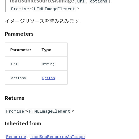
loadSubResourceAsImage
(
,
):
url
options
<
>
Promise
HTMLImageElement
イメージリソースを読み込みます。
Parameters
Parameter
Type
url
string
options
Option
Returns
<
>
Promise
HTMLImageElement
Inherited from
.
Resource
loadSubResourceAsImage