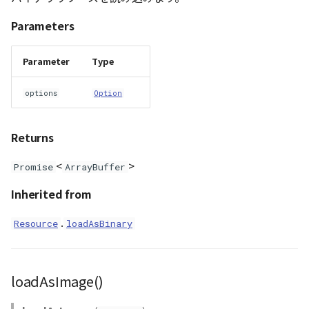
Parameters
WaterPolygonEntity
WaterPolygonEntityVisualizer
Parameter
Type
Animation
options
Option
Cloud
Returns
ベクトルタイル関連の機
<
>
Promise
ArrayBuffer
能
Inherited from
.
Resource
loadAsBinary
loadAsImage()