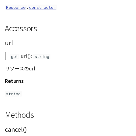
Loader
.
Resource
constructor
LogoController
Accessors
MarkerLineEntity
url
Material
url
():
get
string
ModelEntity
リソースのurl
PathEntity
Returns
PinEntity
string
PointCloud
Methods
PointCloudMaterial
cancel()