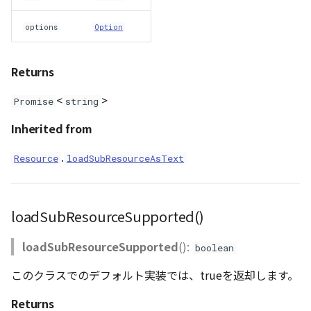
options
Option
Returns
<
>
Promise
string
Inherited from
.
Resource
loadSubResourceAsText
loadSubResourceSupported()
loadSubResourceSupported
():
boolean
このクラスでのデフォルト実装では、trueを返却します。
Returns