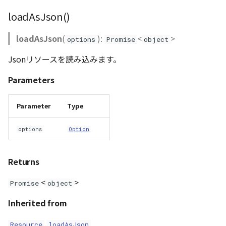
loadAsJson()
loadAsJson
(
):
<
>
options
Promise
object
Jsonリソースを読み込みます。
Parameters
Parameter
Type
options
Option
Returns
<
>
Promise
object
Inherited from
.
Resource
loadAsJson