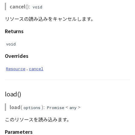
PointCloudProvider
cancel
():
void
PolygonEntity
リソースの読み込みをキャンセルします。
RastermapPolygonAnimationEntity
Returns
void
RastermapPolygonEntity
Overrides
RastermapPolygonMaterial
.
Resource
cancel
RastermapTilesPolygonAnimationEntity
RastermapTilesPolygonEntity
load()
RastermapTilesPolygonMaterial
load
(
):
<
>
options
Promise
any
RenderStage
このリソースを読み込みます。
Parameters
Resource