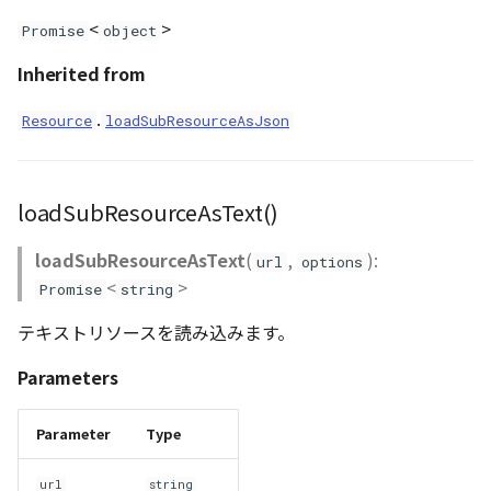
<
>
Promise
object
Inherited from
.
Resource
loadSubResourceAsJson
loadSubResourceAsText()
loadSubResourceAsText
(
,
):
url
options
<
>
Promise
string
テキストリソースを読み込みます。
Parameters
Parameter
Type
url
string