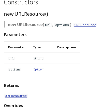
Constructors
GeoJSONLoader
new URLResource()
GeoMath
new URLResource
(
,
):
url
options
URLResource
GeoRastermap
Parameters
GeoRegion
Parameter
Type
Description
Heightmap
url
string
ImageIconEntity
options
Option
ImageLayer
Returns
ImageProvider
URLResource
Layer
Overrides