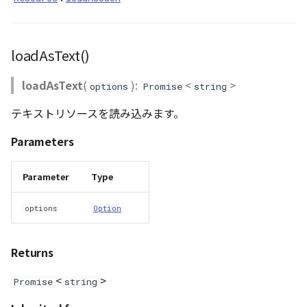
loadAsText()
loadAsText
(
):
<
>
options
Promise
string
テキストリソースを読み込みます。
Parameters
Parameter
Type
options
Option
Returns
<
>
Promise
string