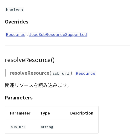
boolean
Overrides
.
Resource
loadSubResourceSupported
resolveResource()
resolveResource
(
):
sub_url
Resource
関連リソースを読み込みます。
Parameters
Parameter
Type
Description
sub_url
string