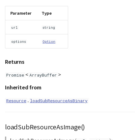
Parameter
Type
url
string
options
Option
Returns
<
>
Promise
ArrayBuffer
Inherited from
.
Resource
loadSubResourceAsBinary
loadSubResourceAsImage()