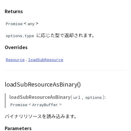
Returns
<
>
Promise
any
に応じた型で返却されます。
options.type
Overrides
.
Resource
loadSubResource
loadSubResourceAsBinary()
loadSubResourceAsBinary
(
,
):
url
options
<
>
Promise
ArrayBuffer
バイナリリソースを読み込みます。
Parameters