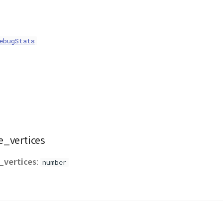
ebugStats
_vertices
vertices
:
number