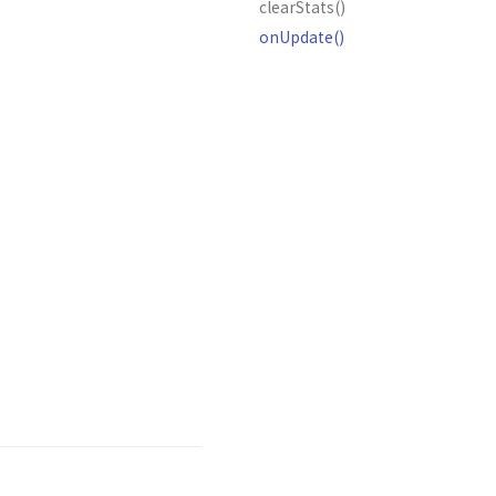
clearStats()
onUpdate()