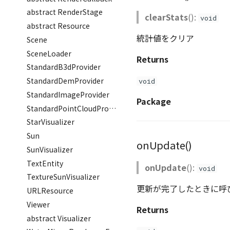
abstract RenderStage
clearStats
():
void
abstract Resource
統計値をクリア
Scene
SceneLoader
Returns
StandardB3dProvider
StandardDemProvider
void
StandardImageProvider
Package
StandardPointCloudProvider
StarVisualizer
Sun
onUpdate()
SunVisualizer
TextEntity
onUpdate
():
void
TextureSunVisualizer
更新が完了したときに呼
URLResource
Viewer
Returns
abstract Visualizer