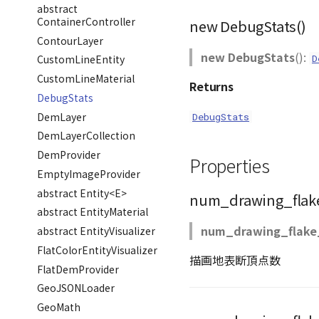
abstract
ContainerController
new DebugStats()
ContourLayer
new DebugStats
():
D
CustomLineEntity
CustomLineMaterial
Returns
DebugStats
DemLayer
DebugStats
DemLayerCollection
DemProvider
Properties
EmptyImageProvider
abstract Entity<E>
num_drawing_flake
abstract EntityMaterial
num_drawing_flake_
abstract EntityVisualizer
FlatColorEntityVisualizer
描画地表断頂点数
FlatDemProvider
GeoJSONLoader
GeoMath