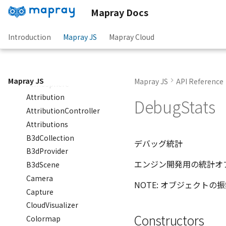
AbstractPointEntity<T>
Mapray Docs
abstract
AbstractPolygonEntity<E>
Introduction
Mapray JS
Mapray Cloud
AbstractRastermapPolygonEntity
AbstractRastermapTilesPolygonEntity
AreaUtil
Mapray JS
Mapray JS
API Reference
Atmosphere
Attribution
DebugStats
AttributionController
Attributions
B3dCollection
デバッグ統計
B3dProvider
エンジン開発用の統計オ
B3dScene
Camera
NOTE: オブジェクト
Capture
CloudVisualizer
Constructors
Colormap