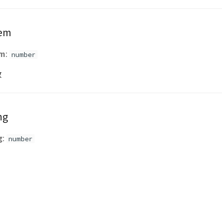
em
em
:
number
数
mg
g
:
number