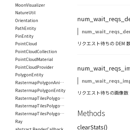
MoonVisualizer
NatureUtil
num_wait_reqs_d
Orientation
PathEntity
num_wait_reqs_d
PinEntity
リクエスト待ちの DEM 
PointCloud
PointCloudCollection
PointCloudMaterial
num_wait_reqs_i
PointCloudProvider
PolygonEntity
num_wait_reqs_im
RastermapPolygonAnimationEntity
RastermapPolygonEntity
リクエスト待ちの画像数
RastermapTilesPolygonAnimationEntity
RastermapTilesPolygonEntity
Methods
RastermapTilesPolygonMaterial
Ray
clearStats()
abstract RenderCallback