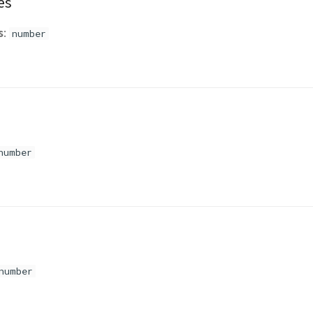
es
s
:
number
number
number