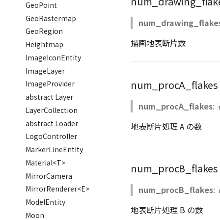
num_drawing_flak
GeoPoint
GeoRastermap
num_drawing_flake
GeoRegion
描画地表断片数
Heightmap
ImageIconEntity
ImageLayer
num_procA_flakes
ImageProvider
abstract Layer
num_procA_flakes
:
LayerCollection
abstract Loader
地表断片処理 A の数
LogoController
MarkerLineEntity
Material<T>
num_procB_flakes
MirrorCamera
num_procB_flakes
:
MirrorRenderer<E>
ModelEntity
地表断片処理 B の数
Moon