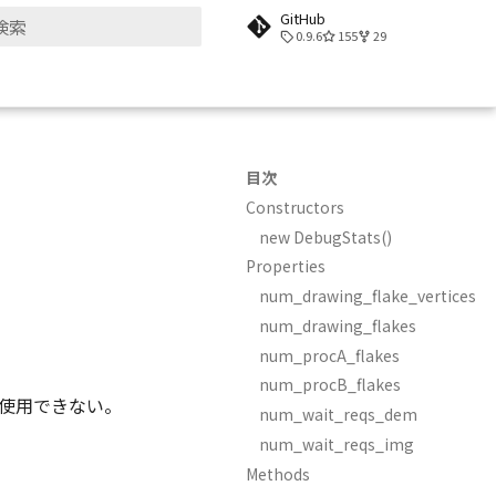
GitHub
0.9.6
155
29
検索を初期化
目次
Constructors
new DebugStats()
Properties
num_drawing_flake_vertices
num_drawing_flakes
num_procA_flakes
num_procB_flakes
は使用できない。
num_wait_reqs_dem
num_wait_reqs_img
Methods